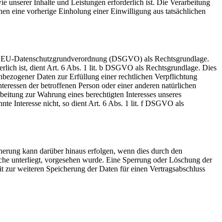
e unserer Inhalte und Leistungen erforderlich ist. Die Verarbeitung
nen eine vorherige Einholung einer Einwilligung aus tatsächlichen
it. a EU-Datenschutzgrundverordnung (DSGVO) als Rechtsgrundlage.
erlich ist, dient Art. 6 Abs. 1 lit. b DSGVO als Rechtsgrundlage. Dies
nbezogener Daten zur Erfüllung einer rechtlichen Verpflichtung
nteressen der betroffenen Person oder einer anderen natürlichen
beitung zur Wahrung eines berechtigten Interesses unseres
te Interesse nicht, so dient Art. 6 Abs. 1 lit. f DSGVO als
herung kann darüber hinaus erfolgen, wenn dies durch den
iche unterliegt, vorgesehen wurde. Eine Sperrung oder Löschung der
it zur weiteren Speicherung der Daten für einen Vertragsabschluss