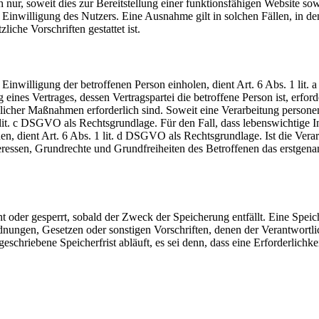
ur, soweit dies zur Bereitstellung einer funktionsfähigen Website sowi
Einwilligung des Nutzers. Eine Ausnahme gilt in solchen Fällen, in de
iche Vorschriften gestattet ist.
Einwilligung der betroffenen Person einholen, dient Art. 6 Abs. 1 l
ines Vertrages, dessen Vertragspartei die betroffene Person ist, erford
glicher Maßnahmen erforderlich sind. Soweit eine Verarbeitung persone
 1 lit. c DSGVO als Rechtsgrundlage. Für den Fall, dass lebenswichtige I
, dient Art. 6 Abs. 1 lit. d DSGVO als Rechtsgrundlage. Ist die Verar
ressen, Grundrechte und Grundfreiheiten des Betroffenen das erstgenann
 oder gesperrt, sobald der Zweck der Speicherung entfällt. Eine Speic
dnungen, Gesetzen oder sonstigen Vorschriften, denen der Verantwortl
chriebene Speicherfrist abläuft, es sei denn, dass eine Erforderlichke