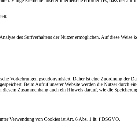
alten. Einige Elemente unserer Internetseite erfordern es, dass der auf
elt:
 Analyse des Surfverhaltens der Nutzer ermöglichen. Auf diese Weise k
ische Vorkehrungen pseudonymisiert. Daher ist eine Zuordnung der D
 gespeichert. Beim Aufruf unserer Website werden die Nutzer durch e
gt in diesem Zusammenhang auch ein Hinweis darauf, wie die Speicheru
nter Verwendung von Cookies ist Art. 6 Abs. 1 lit. f DSGVO.